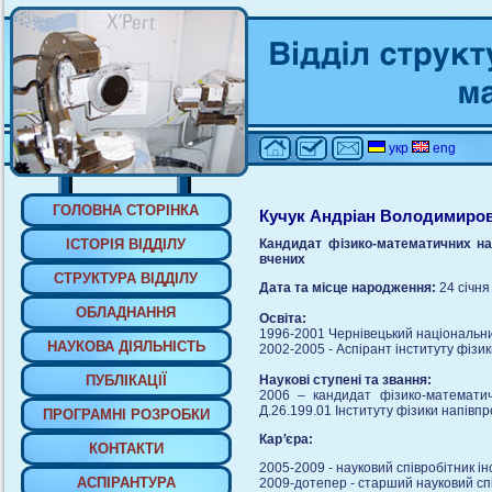
укр
eng
ГОЛОВНА СТОРIНКА
Кучук Андріан Володимиро
IСТОРIЯ ВIДДIЛУ
Кандидат фізико-математичних на
вчених
СТРУКТУРА ВIДДIЛУ
Дата та місце народження:
24 січня
ОБЛАДНАННЯ
Освіта:
1996-2001 Чернівецький національни
НАУКОВА ДIЯЛЬНIСТЬ
2002-2005 - Аспірант інституту фізи
ПУБЛIКАЦIЇ
Наукові ступені та звання:
2006 – кандидат фізико-математичн
Д.26.199.01 Інституту фізики напівп
ПРОГРАМНI РОЗРОБКИ
Кар
’
єра:
КОНТАКТИ
2005-2009 - науковий співробітник і
АСПIРАНТУРА
2009-дотепер - старший науковий спі