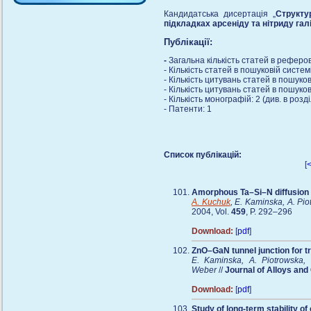
Кандидатська дисертація „
Структу
підкладках арсеніду та нітриду гал
Публікації:
-
Загальна кількість статей в рефер
- Кількість статей в пошуковій систем
- Кількість цитувань статей в пошуков
- Кількість цитувань статей в пошуков
- Кількість монографій: 2 (див. в розді
- Патенти: 1
Список публікацій:
[
Amorphous Ta–Si–N diffusion 
A. Kuchuk
, E. Kaminska, A. Pi
2004, Vol.
459
, P. 292–296
Download:
[
pdf
]
ZnO–GaN tunnel junction for 
E. Kaminska, A. Piotrowska,
Weber
//
Journal of Alloys an
Download:
[
pdf
]
Study of long-term stability o