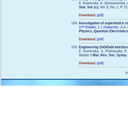
E. Kaminska, K. Golaszewska, 
Stat. Sol. (c),
Vol.
1
, No. 2, P. 
Download:
[
pdf
]
Investigation of superlattice 
V.P. Kladko
,
L.I. Datsenko
, A.A.
Physics, Quantum Electronics
Download:
[
pdf
]
Engineering ZnO/GaN interface
E. Kaminska, A. Piotrowska, K
Weber
//
Mat. Res. Soc. Symp.
Download:
[
pdf
]
[