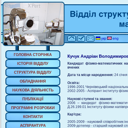
укр
eng
ГОЛОВНА СТОРIНКА
Кучук Андріан Володимиро
IСТОРIЯ ВIДДIЛУ
Кандидат фізико-математичних на
вчених
СТРУКТУРА ВIДДIЛУ
Дата та місце народження:
24 січня
ОБЛАДНАННЯ
Освіта:
1996-2001 Чернівецький національни
НАУКОВА ДIЯЛЬНIСТЬ
2002-2005 - Аспірант інституту фізи
ПУБЛIКАЦIЇ
Наукові ступені та звання:
2006 – кандидат фізико-математичн
Д.26.199.01 Інституту фізики напівп
ПРОГРАМНI РОЗРОБКИ
Кар
’
єра:
КОНТАКТИ
2005-2009 - науковий співробітник і
АСПIРАНТУРА
2009-дотепер - старший науковий спі