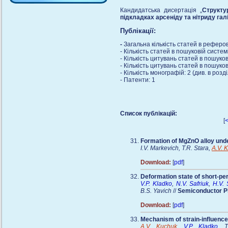
Кандидатська дисертація „
Структу
підкладках арсеніду та нітриду гал
Публікації:
-
Загальна кількість статей в рефер
- Кількість статей в пошуковій систем
- Кількість цитувань статей в пошуков
- Кількість цитувань статей в пошуков
- Кількість монографій: 2 (див. в розді
- Патенти: 1
Список публікацій:
[
Formation of MgZnO alloy und
I.V. Markevich, T.R. Stara,
A.V. 
Download:
[
pdf
]
Deformation state of short-per
V.P. Kladko
,
N.V. Safriuk
,
H.V.
B.S. Yavich
//
Semiconductor Ph
Download:
[
pdf
]
Mechanism of strain-influence
A.V. Kuchuk
,
V.P. Kladko
, T