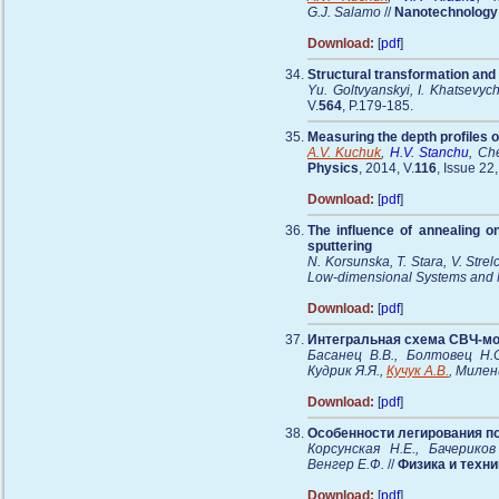
G.J. Salamo
//
Nanotechnology
Download:
[
pdf
]
Structural transformation and 
Yu. Goltvyanskyi, I. Khatsevyc
V.
564
, P.179-185.
Measuring the depth profiles o
A.V. Kuchuk
,
H.V. Stanchu
, Ch
Physics
, 2014, V.
116
, Issue 22
Download:
[
pdf
]
The influence of annealing o
sputtering
N. Korsunska, T. Stara, V. Stre
Low-dimensional Systems and 
Download:
[
pdf
]
Интегральная схема СВЧ-мо
Басанец В.В., Болтовец Н.С.
Кудрик Я.Я.,
Кучук А.В.
, Милен
Download:
[
pdf
]
Особенности легирования п
Корсунская Н.Е., Бачерико
Венгер Е.Ф.
//
Физика и техн
Download:
[
pdf
]