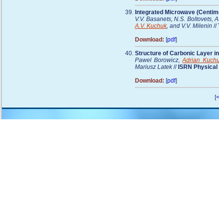
Integrated Microwave (Centim
V.V. Basanets, N.S. Boltovets, A
A.V. Kuchuk
, and V.V. Milenin
//
Download:
[
pdf
]
Structure of Carbonic Layer i
Pawel Borowicz,
Adrian Kuch
Mariusz Latek
//
ISRN Physical
Download:
[
pdf
]
[