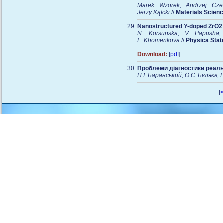
Marek Wzorek, Andrzej Czer
Jerzy Kątcki
//
Materials Scien
Nanostructured Y-doped ZrO2 p
N. Korsunska, V. Papusha,
L. Khomenkova
//
Physica Statu
Download:
[
pdf
]
Проблеми діагностики реаль
П.І. Баранський, О.Є. Бєляєв, 
[