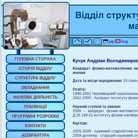
укр
eng
ГОЛОВНА СТОРIНКА
Кучук Андріан Володимиро
IСТОРIЯ ВIДДIЛУ
Кандидат фізико-математичних на
вчених
СТРУКТУРА ВIДДIЛУ
Дата та місце народження:
24 січня
ОБЛАДНАННЯ
Освіта:
1996-2001 Чернівецький національни
НАУКОВА ДIЯЛЬНIСТЬ
2002-2005 - Аспірант інституту фізи
ПУБЛIКАЦIЇ
Наукові ступені та звання:
2006 – кандидат фізико-математичн
Д.26.199.01 Інституту фізики напівп
ПРОГРАМНI РОЗРОБКИ
Кар
’
єра:
КОНТАКТИ
2005-2009 - науковий співробітник і
АСПIРАНТУРА
2009-дотепер - старший науковий спі