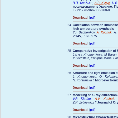
В.П. Кладько
,
А.В. Kучук
,
Н.В
иcследования в Украине
, П
ISBN: 978-966-360-260-8
Download:
[
pdf
]
Correlation between luminesc
high temperature synthesis
Yu. Bacherikov,
A. Kuchuk
, A.
V.
145
, P.970-975.
Download:
[
pdf
]
Comparative Investigation of 
Larysa Khomenkova, M Baran, 
Y Goldstein, Philippe Marie, Fa
Download:
[
pdf
]
Structure and light emission 
L. Khomenkova, O. Kolomys
N. Korsunska
//
Microelectroni
Download:
[
pdf
]
Modelling of X-Ray diffraction
V.P. Kladko
,
А.V. Kuchuk
Z.R. Zytkiewicz
//
Journal of Cr
Download:
[
pdf
]
Microstructure Characterizat