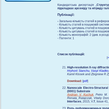
Кандидатська дисертація „
Структу
підкладках арсеніду та нітриду гал
Публікації:
-
Загальна кількість статей в рефер
- Кількість статей в пошуковій систем
- Кількість цитувань статей в пошуков
- Кількість цитувань статей в пошуков
- Кількість монографій: 2 (див. в розді
- Патенти: 1
Список публікацій:
[
High-resolution X-ray diffracti
Hryhorii Stanchu
,
Vasyl Kladko
Kamil Klosek and Zbigniew R Z
Download:
[
pdf
]
Nanoscale Electro-Structural
(0001) Substrate
Andrian V. Kuchuk
, Petro M.
Renata_Ratajczak, Vitaliy Do
Interfaces
, 2015, V.
7
, Issue 41
Роль деформационных полей